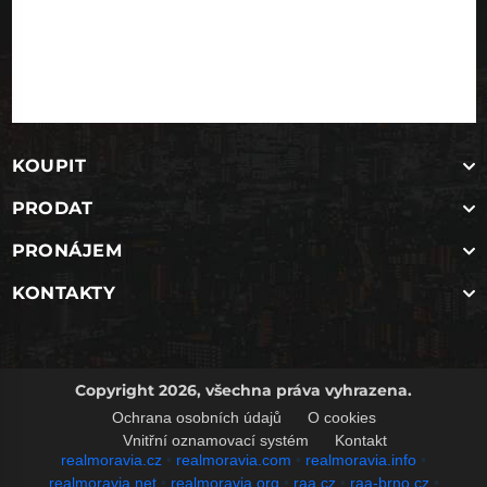
KOUPIT
PRODAT
PRONÁJEM
KONTAKTY
Copyright 2026, všechna práva vyhrazena.
Ochrana osobních údajů
O cookies
Vnitřní oznamovací systém
Kontakt
realmoravia.cz
•
realmoravia.com
•
realmoravia.info
•
realmoravia.net
•
realmoravia.org
•
raa.cz
•
raa-brno.cz
•