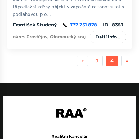
třípodlažní zděný objekt v započaté rekonstrukci s
podlahovou plo...
František Studený
777 251 878
ID 8357
okres Prostějov, Olomoucký kraj
Další info...
Previous
Next
«
3
4
»
Realitní kancelář