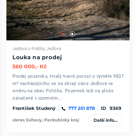
Jedlová u Poličky, Jedlová
Louka na prodej
560 000,- Kč
Prodej pozemku, trvalý travní porost o výměře 9837
m² nacházejícího se na okraji obce Jedlová ve
směru na obec Polička. Pozemek leží na ploše
označené v územním...
František Studený
777 251 878
ID 9369
okres Svitavy, Pardubický kraj
Další info...