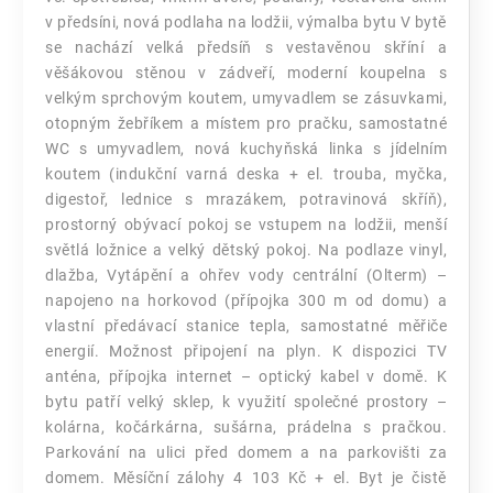
v předsíni, nová podlaha na lodžii, výmalba bytu V bytě
se nachází velká předsíň s vestavěnou skříní a
věšákovou stěnou v zádveří, moderní koupelna s
velkým sprchovým koutem, umyvadlem se zásuvkami,
otopným žebříkem a místem pro pračku, samostatné
WC s umyvadlem, nová kuchyňská linka s jídelním
koutem (indukční varná deska + el. trouba, myčka,
digestoř, lednice s mrazákem, potravinová skříň),
prostorný obývací pokoj se vstupem na lodžii, menší
světlá ložnice a velký dětský pokoj. Na podlaze vinyl,
dlažba, Vytápění a ohřev vody centrální (Olterm) –
napojeno na horkovod (přípojka 300 m od domu) a
vlastní předávací stanice tepla, samostatné měřiče
energií. Možnost připojení na plyn. K dispozici TV
anténa, přípojka internet – optický kabel v domě. K
bytu patří velký sklep, k využití společné prostory –
kolárna, kočárkárna, sušárna, prádelna s pračkou.
Parkování na ulici před domem a na parkovišti za
domem. Měsíční zálohy 4 103 Kč + el. Byt je čistě