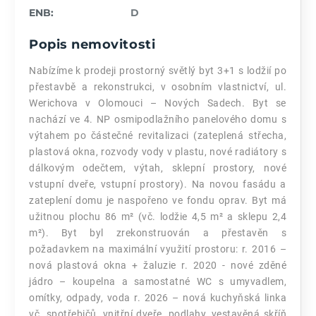
ENB:
D
Popis nemovitosti
Nabízíme k prodeji prostorný světlý byt 3+1 s lodžií po
přestavbě a rekonstrukci, v osobním vlastnictví, ul.
Werichova v Olomouci – Nových Sadech. Byt se
nachází ve 4. NP osmipodlažního panelového domu s
výtahem po částečné revitalizaci (zateplená střecha,
plastová okna, rozvody vody v plastu, nové radiátory s
dálkovým odečtem, výtah, sklepní prostory, nové
vstupní dveře, vstupní prostory). Na novou fasádu a
zateplení domu je naspořeno ve fondu oprav. Byt má
užitnou plochu 86 m² (vč. lodžie 4,5 m² a sklepu 2,4
m²). Byt byl zrekonstruován a přestavěn s
požadavkem na maximální využití prostoru: r. 2016 –
nová plastová okna + žaluzie r. 2020 - nové zděné
jádro – koupelna a samostatné WC s umyvadlem,
omítky, odpady, voda r. 2026 – nová kuchyňská linka
vč. spotřebičů, vnitřní dveře, podlahy, vestavěná skříň