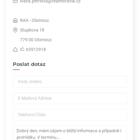
ivana.petrlova@realmoravia.cz
RAA - Olomouc
Stupkova 18
779 00 Olomouc
IČ: 65912918
Poslat dotaz