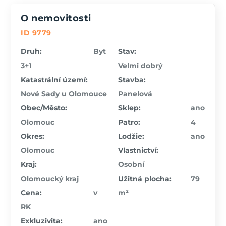
O nemovitosti
ID 9779
Druh:
Byt
Stav:
3+1
Velmi dobrý
Katastrální území:
Stavba:
Nové Sady u Olomouce
Panelová
Obec/Město:
Sklep:
ano
Olomouc
Patro:
4
Okres:
Lodžie:
ano
Olomouc
Vlastnictví:
Kraj:
Osobní
Olomoucký kraj
Užitná plocha:
79
Cena:
v
m²
RK
Exkluzivita:
ano